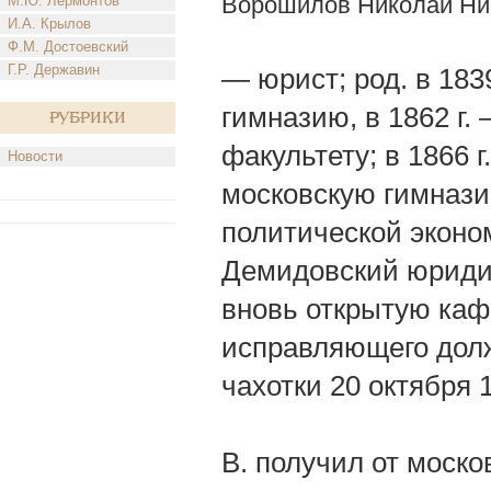
Ворошилов Николай Ни
М.Ю. Лермонтов
И.А. Крылов
Ф.М. Достоевский
Г.Р. Державин
— юрист; род. в 1839
гимназию, в 1862 г
Рубрики
факультету; в 1866 
Новости
московскую гимназию
политической эконо
Демидовский юридиче
вновь открытую каф
исправляющего долж
чахотки 20 октября 1
В. получил от моско