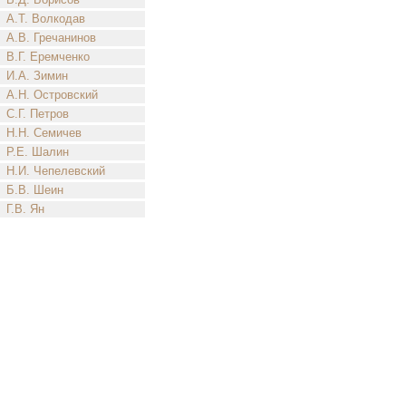
А.Т. Волкодав
А.В. Гречанинов
В.Г. Еремченко
И.А. Зимин
А.Н. Островский
С.Г. Петров
Н.Н. Семичев
Р.Е. Шалин
Н.И. Чепелевский
Б.В. Шеин
Г.В. Ян