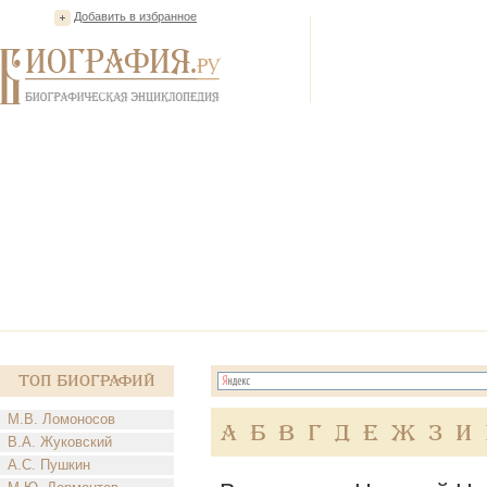
Добавить в избранное
Топ Биографий
М.В. Ломоносов
А
Б
В
Г
Д
Е
Ж
З
И
В.А. Жуковский
А.С. Пушкин