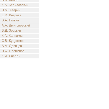
К.А. Белиловский
Н.М. Аверин
Е.И. Ветрова
В.А. Галкин
А.А. Дмитриевский
В.Д. Зорькин
К.А. Колпаков
С.В. Курдюмов
А.А. Одинцов
П.Ф. Плешанов
К.Ф. Снелль