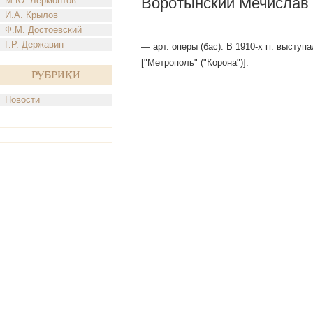
Воротынский Мечислав
М.Ю. Лермонтов
И.А. Крылов
Ф.М. Достоевский
Г.Р. Державин
— арт. оперы (бас). В 1910-х гг. выступ
["Метрополь" ("Корона")].
Рубрики
Новости