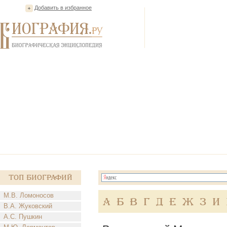
Добавить в избранное
Топ Биографий
М.В. Ломоносов
А
Б
В
Г
Д
Е
Ж
З
И
В.А. Жуковский
А.С. Пушкин