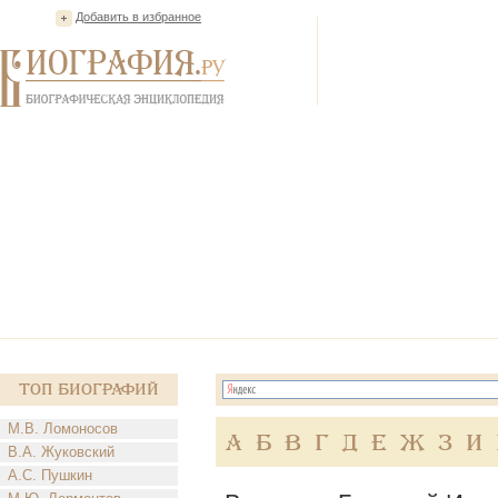
Добавить в избранное
Топ Биографий
М.В. Ломоносов
А
Б
В
Г
Д
Е
Ж
З
И
В.А. Жуковский
А.С. Пушкин