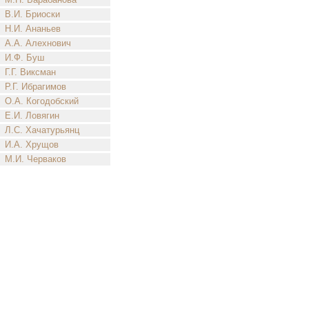
В.И. Бриоски
Н.И. Ананьев
А.А. Алехнович
И.Ф. Буш
Г.Г. Виксман
Р.Г. Ибрагимов
О.А. Когодобский
Е.И. Ловягин
Л.С. Хачатурьянц
И.А. Хрущов
М.И. Черваков