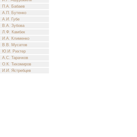
П.А. Бабаев
А.П. Бутенко
А.И. Губе
В.А. Зубова
Л.Ф. Камбек
И.А. Клименко
В.В. Мусатов
Ю.И. Рихтер
А.С. Тарачков
О.К. Тихомиров
И.И. Ястребцев