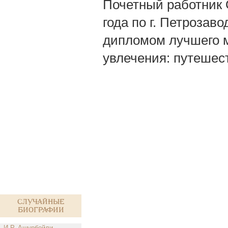
Почетный работник 
года по г. Петрозав
дипломом лучшего м
увлечения: путешест
Случайные
биографии
И.Р. Ашурбейли