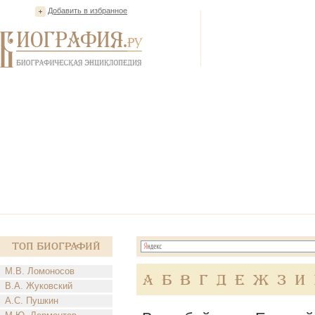
Добавить в избранное
Топ Биографий
М.В. Ломоносов
А
Б
В
Г
Д
Е
Ж
З
И
В.А. Жуковский
А.С. Пушкин