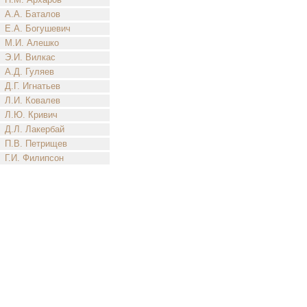
А.А. Баталов
Е.А. Богушевич
М.И. Алешко
Э.И. Вилкас
А.Д. Гуляев
Д.Г. Игнатьев
Л.И. Ковалев
Л.Ю. Кривич
Д.Л. Лакербай
П.В. Петрищев
Г.И. Филипсон