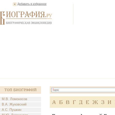
Добавить в избранное
Топ Биографий
М.В. Ломоносов
А
Б
В
Г
Д
Е
Ж
З
И
В.А. Жуковский
А.С. Пушкин