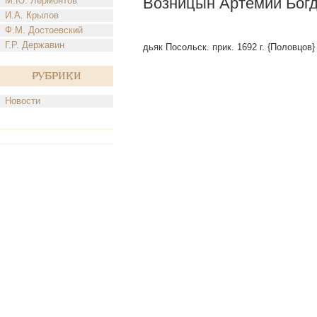
Возницын Артемий Бог
М.Ю. Лермонтов
И.А. Крылов
Ф.М. Достоевский
Г.Р. Державин
дьяк Посольск. прик. 1692 г. {Половцов}
Рубрики
Новости