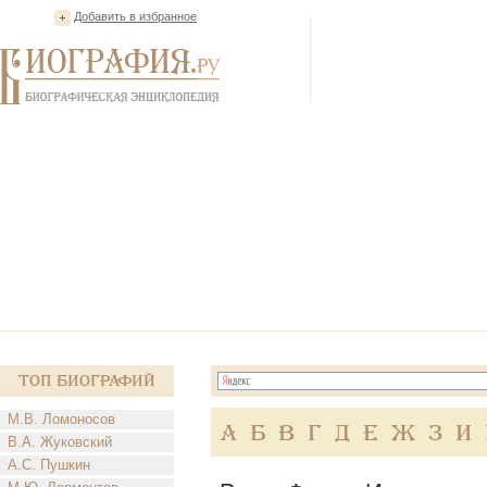
Добавить в избранное
Топ Биографий
М.В. Ломоносов
А
Б
В
Г
Д
Е
Ж
З
И
В.А. Жуковский
А.С. Пушкин