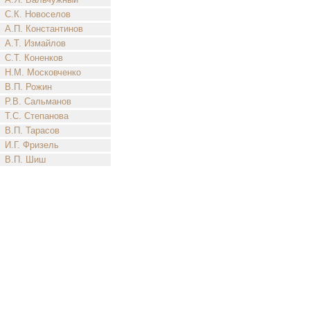
С.К. Новоселов
А.П. Константинов
А.Т. Измайлов
С.Т. Коненков
Н.М. Московченко
В.П. Рожин
Р.В. Сальманов
Т.С. Степанова
В.П. Тарасов
И.Г. Фризель
В.П. Шиш