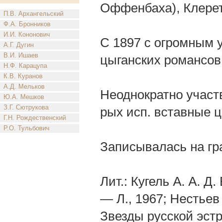
Оффенбаха), Клеретт
П.В. Архангельский
Ф.А. Бронников
И.И. Кононович
С 1897 с огромным у
А.Г. Дугин
В.И. Ишаев
цыганских романсов
Н.Ф. Карацупа
К.В. Куранов
А.Д. Мельков
Неоднократно участв
Ю.А. Мешков
З.Г. Сютрукова
рых исп. вставные 
Г.Н. Рождественский
Р.О. Тульбович
Записывалась на гр
Лит.: Кугель А. А. Д
— Л., 1967; Нестьев
Звезды русской эстр