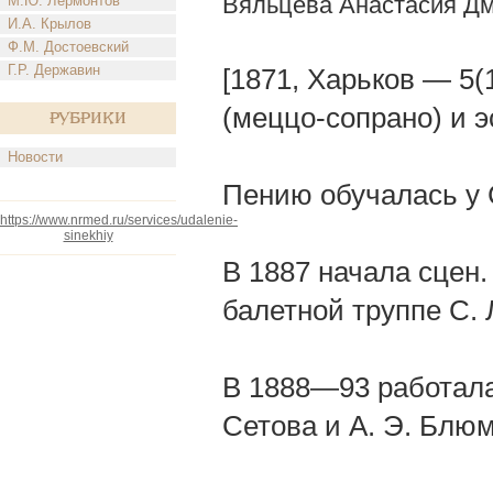
Вяльцева Анастасия Д
М.Ю. Лермонтов
И.А. Крылов
Ф.М. Достоевский
Г.Р. Державин
[1871, Харьков — 5(
(меццо-сопрано) и э
Рубрики
Новости
Пению обучалась у С
https://www.nrmed.ru/services/udalenie-
sinekhiy
В 1887 начала сцен. 
балетной труппе С. 
В 1888—93 работала 
Сетова и А. Э. Блю