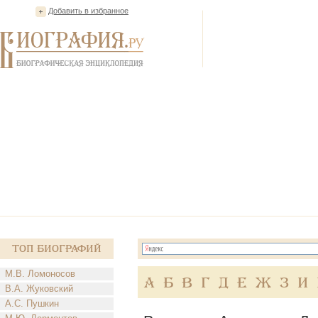
Добавить в избранное
Топ Биографий
М.В. Ломоносов
А
Б
В
Г
Д
Е
Ж
З
И
В.А. Жуковский
А.С. Пушкин