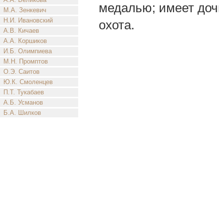
медалью; имеет дочь
М.А. Зенкевич
Н.И. Ивановский
охота.
А.В. Кичаев
А.А. Коршиков
И.Б. Олимпиева
М.Н. Промптов
О.Э. Саитов
Ю.К. Смоленцев
П.Т. Тукабаев
А.Б. Усманов
Б.А. Шилков