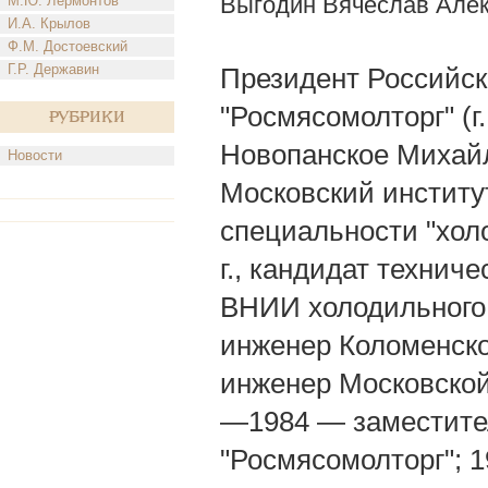
Выгодин Вячеслав Але
М.Ю. Лермонтов
И.А. Крылов
Ф.М. Достоевский
Г.Р. Державин
Президент Российс
"Росмясомолторг" (г.
Рубрики
Новопанское Михайл
Новости
Московский институ
специальности "хол
г., кандидат технич
ВНИИ холодильного
инженер Коломенск
инженер Московской
—1984 — заместите
"Росмясомолторг"; 