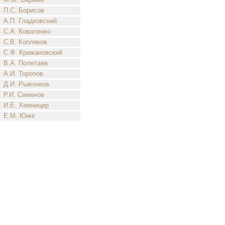
П.С. Борисов
А.П. Гладковский
С.А. Коваленко
С.В. Копляков
С.Ф. Крижановский
В.А. Полетаев
А.И. Торопов
Д.И. Рыжонков
Р.И. Семенов
И.Е. Хемницер
Е.М. Юинг