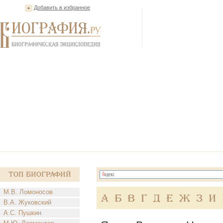
Добавить в избранное
Топ Биографий
М.В. Ломоносов
А
Б
В
Г
Д
Е
Ж
З
И
В.А. Жуковский
А.С. Пушкин