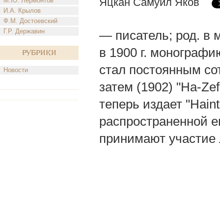
Яцкан Самуил Яков
М.Ю. Лермонтов
И.А. Крылов
Ф.М. Достоевский
Г.Р. Державин
— писатель; род. в 
в 1900 г. монографию
Рубрики
стал постоянным сотр
Новости
затем (1902) "Ha-Zefi
теперь издает "Hain
распространенной ев
принимают участие 