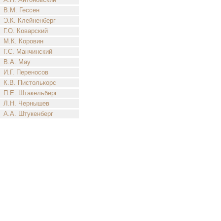
В.М. Гессен
Э.К. Клейненберг
Г.О. Коварский
М.К. Коровин
Г.С. Манчинский
В.А. Мау
И.Г. Переносов
К.В. Пистолькорс
П.Е. Штакельберг
Л.Н. Чернышев
А.А. Штукенберг