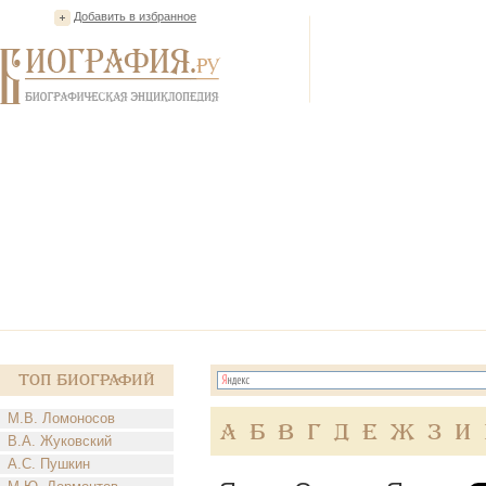
Добавить в избранное
Топ Биографий
М.В. Ломоносов
А
Б
В
Г
Д
Е
Ж
З
И
В.А. Жуковский
А.С. Пушкин