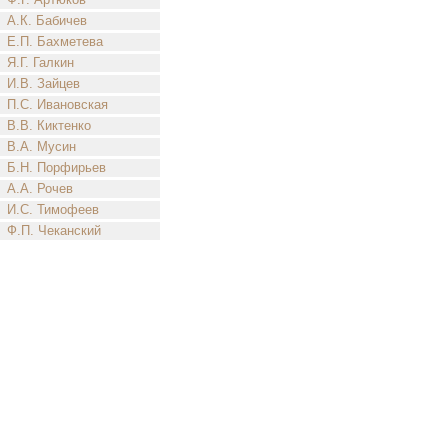
А.К. Бабичев
Е.П. Бахметева
Я.Г. Галкин
И.В. Зайцев
П.С. Ивановская
В.В. Киктенко
В.А. Мусин
Б.Н. Порфирьев
А.А. Рочев
И.С. Тимофеев
Ф.П. Чеканский