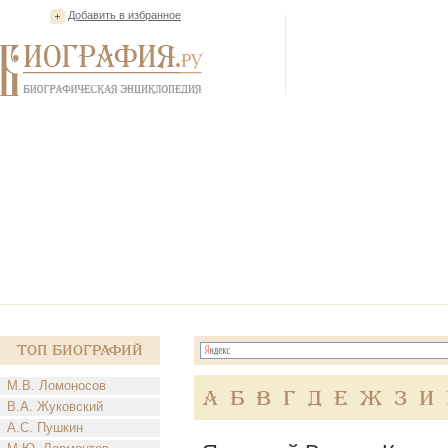
Добавить в избранное
Топ Биографий
М.В. Ломоносов
А
Б
В
Г
Д
Е
Ж
З
И
В.А. Жуковский
А.С. Пушкин