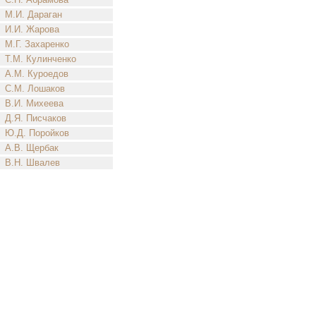
М.И. Дараган
И.И. Жарова
М.Г. Захаренко
Т.М. Кулинченко
А.М. Куроедов
С.М. Лошаков
В.И. Михеева
Д.Я. Писчаков
Ю.Д. Поройков
А.В. Щербак
В.Н. Швалев