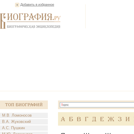
Добавить в избранное
Топ Биографий
М.В. Ломоносов
А
Б
В
Г
Д
Е
Ж
З
И
В.А. Жуковский
А.С. Пушкин