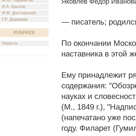
Яковлев Федор Иванов
М.Ю. Лермонтов
И.А. Крылов
Ф.М. Достоевский
Г.Р. Державин
— писатель; родилс
Рубрики
По окончании Моско
Новости
наставника в этой ж
Ему принадлежит ря
содержания: "Обозр
науках и словесности
(М., 1849 г.), "Надп
(напечатано уже посл
году. Филарет (Гуми