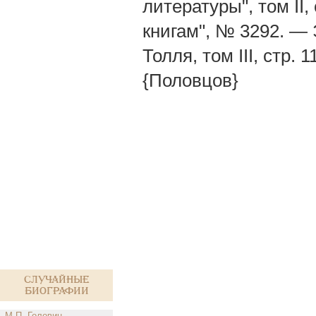
литературы", том II
книгам", № 3292. — 
Толля, том III, стр. 
{Половцов}
Случайные
биографии
М.П. Головин