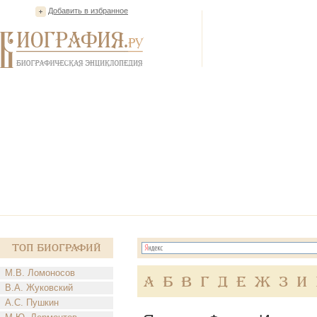
Добавить в избранное
Топ Биографий
М.В. Ломоносов
А
Б
В
Г
Д
Е
Ж
З
И
В.А. Жуковский
А.С. Пушкин