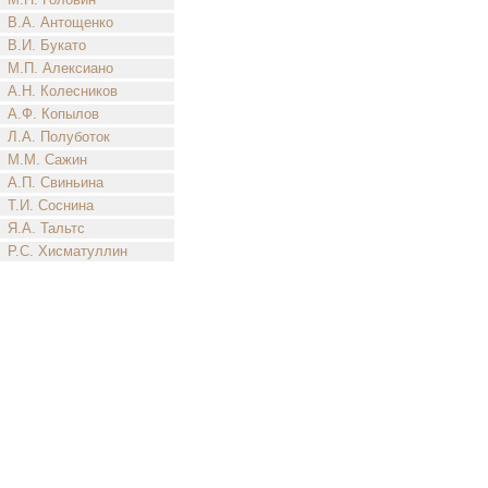
В.А. Антощенко
В.И. Букато
М.П. Алексиано
А.Н. Колесников
А.Ф. Копылов
Л.А. Полуботок
М.М. Сажин
А.П. Свиньина
Т.И. Соснина
Я.А. Тальтс
Р.С. Хисматуллин