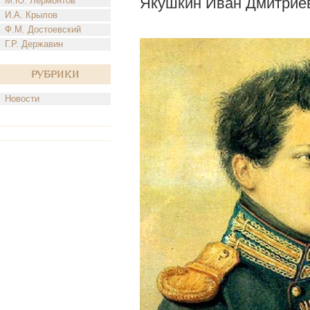
Якушкин Иван Дмитрие
М.Ю. Лермонтов
И.А. Крылов
Ф.М. Достоевский
Г.Р. Державин
Рубрики
Новости