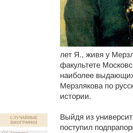
лет Я., живя у Мерз
факультете Московс
наиболее выдающихс
Мерзлякова по русс
истории.
Выйдя из университе
Случайные
биографии
поступил подпрапор
О.Г. Алилуева