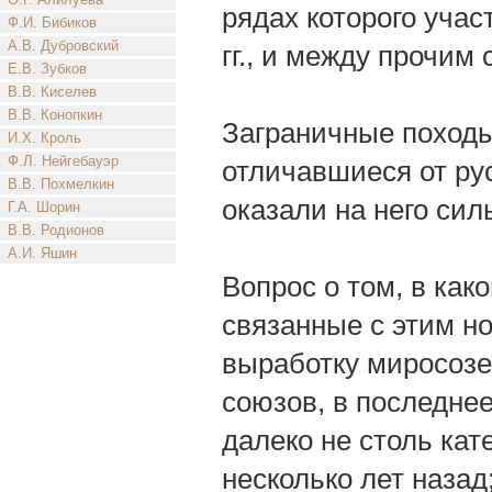
рядах которого учас
Ф.И. Бибиков
А.В. Дубровский
гг., и между прочим
Е.В. Зубков
В.В. Киселев
В.В. Конопкин
Заграничные походы
И.Х. Кроль
Ф.Л. Нейгебауэр
отличавшиеся от ру
В.В. Похмелкин
оказали на него сил
Г.А. Шорин
В.В. Родионов
А.И. Яшин
Вопрос о том, в как
связанные с этим н
выработку миросозе
союзов, в последне
далеко не столь кат
несколько лет назад