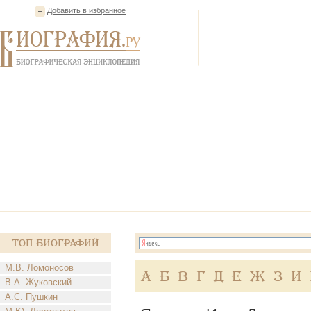
Добавить в избранное
Топ Биографий
М.В. Ломоносов
А
Б
В
Г
Д
Е
Ж
З
И
В.А. Жуковский
А.С. Пушкин