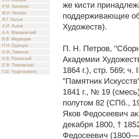
же кисти принадлеж
Р.М. Зинченко
М.И. Ивлева
поддерживающие обр
Ф.Г. Кальм
Художеств).
А.И. Львов
А.А. Макаровский
В.В. Медведев
П.Н. Одинцов
П. Н. Петров, "Сбо
А.М. Пименов
Академии Художеств 
А.В. Рачинский
Е.Ф. Тимковский
1864 г.), стр. 569; ч.
Г.Ш. Чхартишвили
"Памятник Искусств"
1841 г., № 19 (смес
полутом 82 (СПб., 19
Яков Федосеевич ака
декабря 1800, † 1852
Федосеевич (1800—1