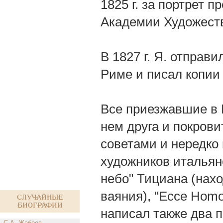
1825 г. за портрет 
Академии Художеств
В 1827 г. Я. отправ
Риме и писал копии
Все приезжавшие в 
нем друга и покров
советами и нередко 
художников итальян
небо" Тициана (нах
ваяния), "Ессе Homo
Случайные
биографии
написал также два п
С.А. Жабоев