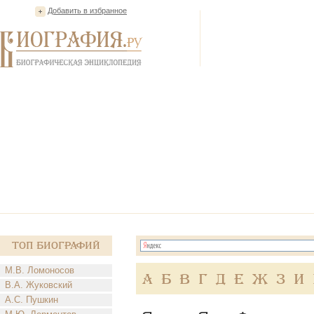
Добавить в избранное
Топ Биографий
М.В. Ломоносов
А
Б
В
Г
Д
Е
Ж
З
И
В.А. Жуковский
А.С. Пушкин