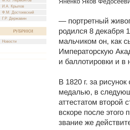
Яненко Яков Федосеев
М.Ю. Лермонтов
И.А. Крылов
Ф.М. Достоевский
Г.Р. Державин
— портретный живоп
родился 8 декабря 1
Рубрики
мальчиком он, как с
Новости
Императорскую Ака
и баллотировки и в 
В 1820 г. за рисуно
медалью, в следующ
аттестатом второй с
вскоре после этого 
звание же действит