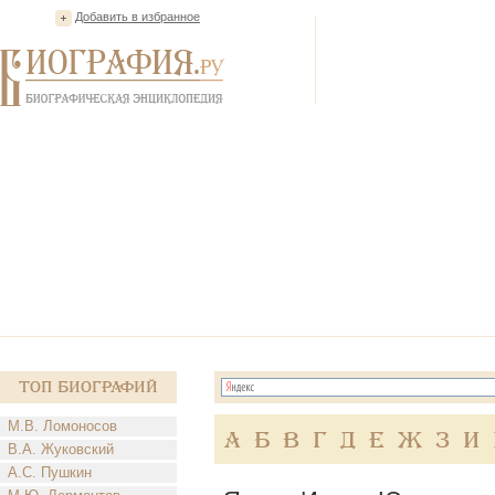
Добавить в избранное
Топ Биографий
М.В. Ломоносов
А
Б
В
Г
Д
Е
Ж
З
И
В.А. Жуковский
А.С. Пушкин