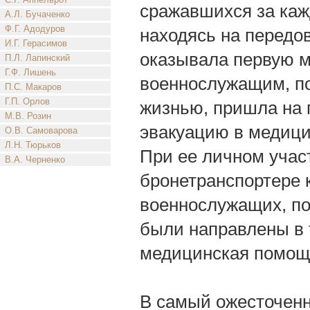
сражавшихся за каж
А.Л. Бучаченко
Ф.Г. Адодуров
находясь на передо
И.Г. Герасимов
оказывала первую 
П.Л. Лапинский
Г.Ф. Лишень
военнослужащим, по
П.С. Макаров
Г.П. Орлов
жизнью, пришла на 
М.В. Розин
эвакуацию в медици
О.В. Самоварова
Л.Н. Тюрьков
При ее личном учас
В.А. Черненко
бронетранспортере к
военнослужащих, по
были направлены в 
медицинская помощ
В самый ожесточенн