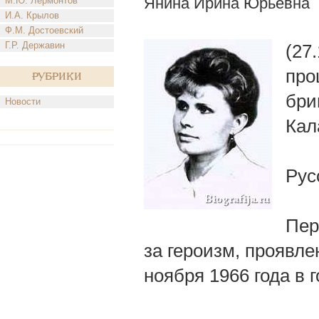
Янина Ирина Юрьевна
М.Ю. Лермонтов
И.А. Крылов
Ф.М. Достоевский
Г.Р. Державин
(27
про
Рубрики
бри
Новости
Кал
Рус
Пер
за героизм, проявле
ноября 1966 года в 