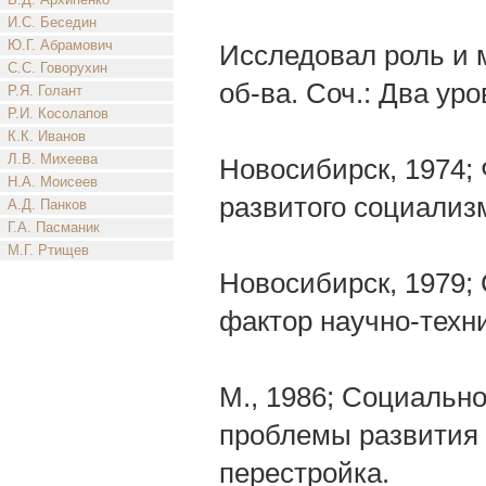
И.С. Беседин
Ю.Г. Абрамович
Исследовал роль и м
С.С. Говорухин
об-ва. Соч.: Два ур
Р.Я. Голант
Р.И. Косолапов
К.К. Иванов
Л.В. Михеева
Новосибирск, 1974;
Н.А. Моисеев
развитого социализ
А.Д. Панков
Г.А. Пасманик
М.Г. Ртищев
Новосибирск, 1979; 
фактор научно-техни
М., 1986; Социальн
проблемы развития с
перестройка.