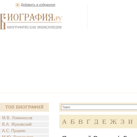
Добавить в избранное
Топ Биографий
М.В. Ломоносов
А
Б
В
Г
Д
Е
Ж
З
И
В.А. Жуковский
А.С. Пушкин