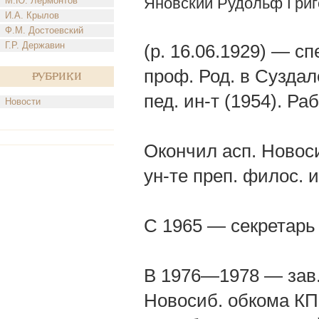
Яновский Рудольф Григ
М.Ю. Лермонтов
И.А. Крылов
Ф.М. Достоевский
Г.Р. Державин
(р. 16.06.1929) — сп
проф. Род. в Сузда
Рубрики
пед. ин-т (1954). Ра
Новости
Окончил асп. Новоси
ун-те преп. филос. 
С 1965 — секретарь
В 1976—1978 — зав.
Новосиб. обкома КПС