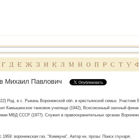
Г
Д
Е
Ж
З
И
К
Л
М
Н
О
П
Р
С
Т
У
 Михаил Павлович
 1922) Род. в с. Рыкань Воронежской обл. в крестьянской семье. Участни
чил Камышинское танковое училище (1942), Всесоюзныый заочный финан
мии МВД СССР (1977). Служил в правоохранительных органах Воронежск
с 1959: воронежская газ. "Коммуна". Автор кн. прозы: Поиск глухаря.