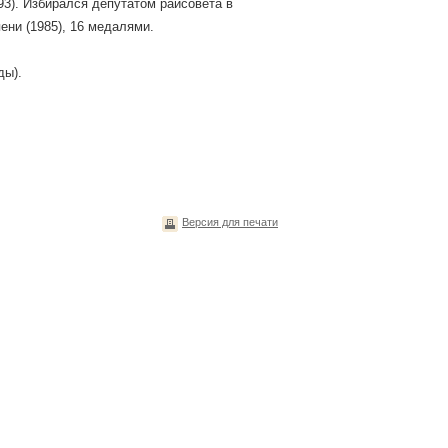
93). Избирался депутатом райсовета в
ени (1985), 16 медалями.
ды).
Версия для печати