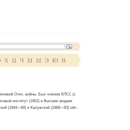
Ф
Х
Ц
Ч
Ш
Щ
Э
Ю
Я
к Великой Отеч. войны. Был членом КПСС (с
совый институт (1952) и Высшие академ.
ой (1944—68) и Калужской (1968—83) обл.;