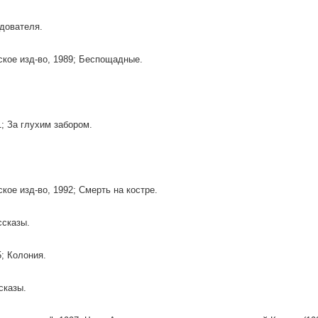
дователя.
ское изд-во, 1989; Беспощадные.
1; За глухим забором.
ское изд-во, 1992; Смерть на костре.
ссказы.
5; Колония.
сказы.