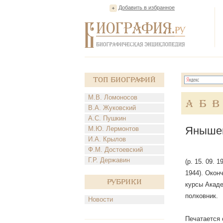
Добавить в избранное
Топ Биографий
М.В. Ломоносов
А
Б
В
В.А. Жуковский
А.С. Пушкин
Янышев
М.Ю. Лермонтов
И.А. Крылов
Ф.М. Достоевский
Г.Р. Державин
(р. 15. 09.
1944). Окон
Рубрики
курсы Акаде
полковник.
Новости
Печатается 