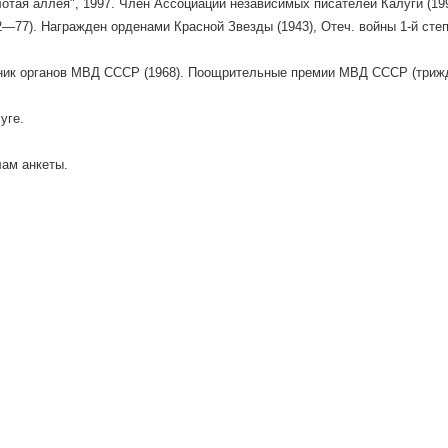
лотая аллея", 1997. Член Ассоциации независимых писателей Калуги (19
2—77). Награжден орденами Красной Звезды (1943), Отеч. войны 1-й степ
тник органов МВД СССР (1968). Поощрительные премии МВД СССР (триж
уге.
ам анкеты.