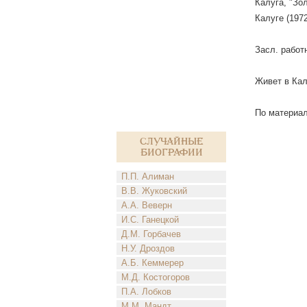
Калуга, "Зо
Калуге (197
Засл. рабо
Живет в Кал
По материал
Случайные
биографии
П.П. Алиман
В.В. Жуковский
А.А. Веверн
И.С. Ганецкой
Д.М. Горбачев
Н.У. Дроздов
А.Б. Кеммерер
М.Д. Костогоров
П.А. Лобков
М.М. Мандт