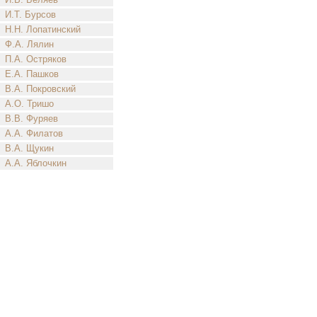
И.Т. Бурсов
Н.Н. Лопатинский
Ф.А. Лялин
П.А. Остряков
Е.А. Пашков
В.А. Покровский
А.О. Тришо
В.В. Фуряев
А.А. Филатов
В.А. Щукин
А.А. Яблочкин