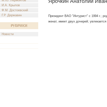
Ярочкин Анатолий Ива
М.Ю. Лермонтов
И.А. Крылов
Ф.М. Достоевский
Г.Р. Державин
Президент ВАО "Интурист" с 1994 г.; р
женат, имеет двух дочерей; увлекается
Рубрики
Новости