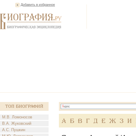
Добавить в избранное
Топ Биографий
М.В. Ломоносов
А
Б
В
Г
Д
Е
Ж
З
И
В.А. Жуковский
А.С. Пушкин