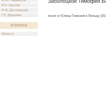
Заболоцкой Тимофей В
М.Ю. Лермонтов
И.А. Крылов
Ф.М. Достоевский
Г.Р. Державин
посол от Елены Глинской в Польшу (153
Рубрики
Новости