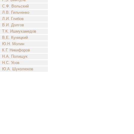
С.Ф. Вольский
Л.В. Гильченко
Л.И. Глибов
В.И. Долгов
Т.К. Ишмухамедов
В.Е. Куницкий
Ю.Н. Молин
К.Г. Никифоров
Н.А. Полищук
Н.С. Усов
Ю.А. Шуколюков