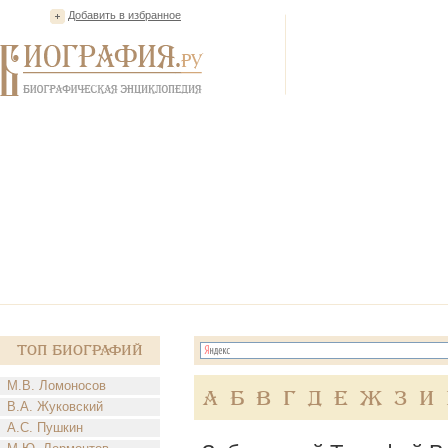
Добавить в избранное
Топ Биографий
М.В. Ломоносов
А
Б
В
Г
Д
Е
Ж
З
И
В.А. Жуковский
А.С. Пушкин