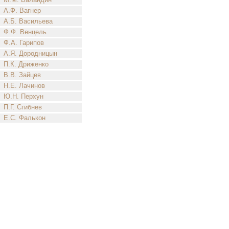
А.Ф. Вагнер
А.Б. Васильева
Ф.Ф. Венцель
Ф.А. Гарипов
А.Я. Дородницын
П.К. Дриженко
В.В. Зайцев
Н.Е. Лачинов
Ю.Н. Перхун
П.Г. Сгибнев
Е.С. Фалькон