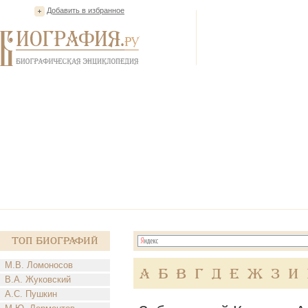
Добавить в избранное
Топ Биографий
М.В. Ломоносов
А
Б
В
Г
Д
Е
Ж
З
И
В.А. Жуковский
А.С. Пушкин