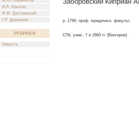
Заборовский Киприан А
М.Ю. Лермонтов
И.А. Крылов
Ф.М. Достоевский
Г.Р. Державин
р. 1799, проф. юридическ. факульт.
Рубрики
СПб. унив., † в 1860 гг. {Венгеров}
Новости