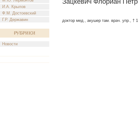
Зацкевич Флориан Петр
М.Ю. Лермонтов
И.А. Крылов
Ф.М. Достоевский
Г.Р. Державин
доктор мед., акушер там. врач. упр., † 1
Рубрики
Новости