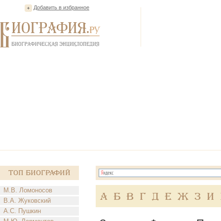
Добавить в избранное
Топ Биографий
М.В. Ломоносов
А
Б
В
Г
Д
Е
Ж
З
И
В.А. Жуковский
А.С. Пушкин