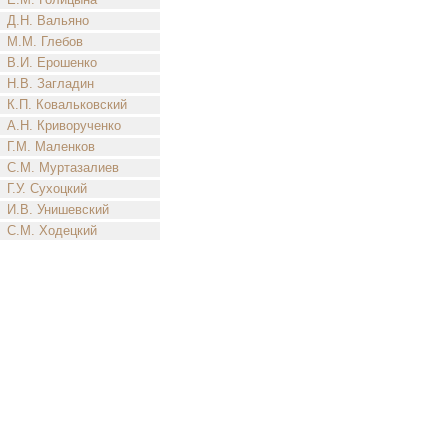
Д.Н. Вальяно
М.М. Глебов
В.И. Ерошенко
Н.В. Загладин
К.П. Ковальковский
А.Н. Криворученко
Г.М. Маленков
С.М. Муртазалиев
Г.У. Сухоцкий
И.В. Унишевский
С.М. Ходецкий