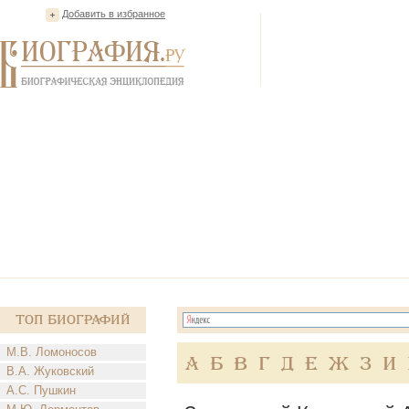
Добавить в избранное
Топ Биографий
М.В. Ломоносов
А
Б
В
Г
Д
Е
Ж
З
И
В.А. Жуковский
А.С. Пушкин