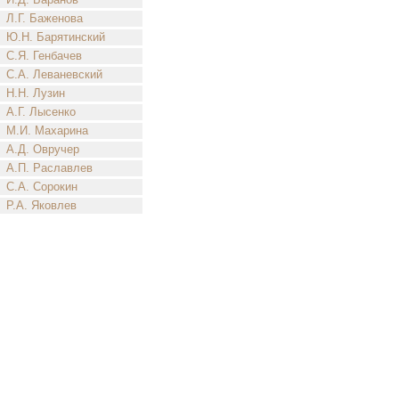
Л.Г. Баженова
Ю.Н. Барятинский
С.Я. Генбачев
С.А. Леваневский
Н.Н. Лузин
А.Г. Лысенко
М.И. Махарина
А.Д. Овручер
А.П. Раславлев
С.А. Сорокин
Р.А. Яковлев