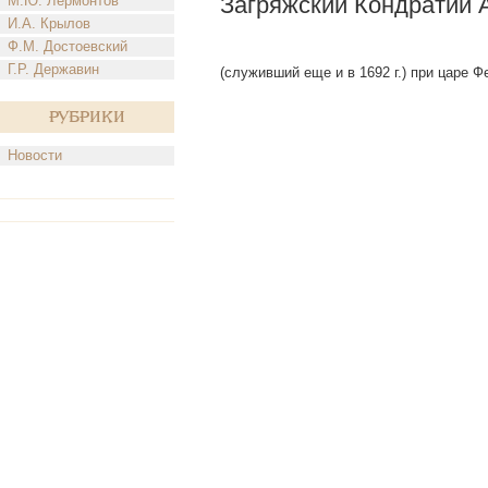
Загряжский Кондратий
М.Ю. Лермонтов
И.А. Крылов
Ф.М. Достоевский
Г.Р. Державин
(служивший еще и в 1692 г.) при царе Фед
Рубрики
Новости