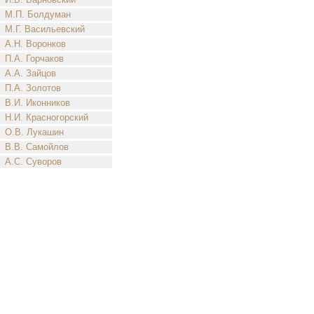
М.П. Болдуман
М.Г. Васильевский
А.Н. Воронков
П.А. Горчаков
А.А. Зайцов
П.А. Золотов
В.И. Иконников
Н.И. Красногорский
О.В. Лукашин
В.В. Самойлов
А.С. Суворов