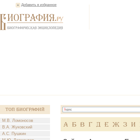
Добавить в избранное
Топ Биографий
М.В. Ломоносов
А
Б
В
Г
Д
Е
Ж
З
И
В.А. Жуковский
А.С. Пушкин