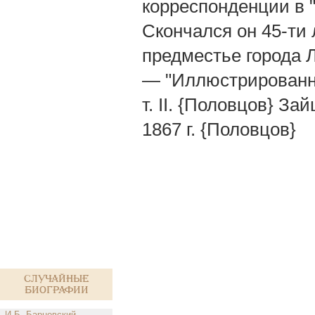
корреспонденции в 
Скончался он 45-ти л
предместье города Л
— "Иллюстрированная
т. II. {Половцов} За
1867 г. {Половцов}
Случайные
биографии
И.Б. Барновский