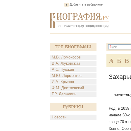
Добавить в избранное
Топ Биографий
М.В. Ломоносов
А
Б
В
В.А. Жуковский
А.С. Пушкин
Захарь
М.Ю. Лермонтов
И.А. Крылов
Ф.М. Достоевский
Г.Р. Державин
— писатель;
Рубрики
Род. в 1839
начале 60-х
Новости
конце 70-х г
Ковно, Орен