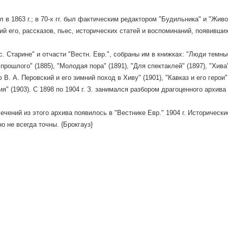
л в 1863 г.; в 70-х гг. был фактическим редактором "Будильника" и "Жи
ий его, рассказов, пьес, исторических статей и воспоминаний, появивш
с. Старине" и отчасти "Вестн. Евр.", собраны им в книжках: "Люди темные"
 прошлого" (1885), "Молодая пора" (1891), "Для спектаклей" (1897), "Хив
ф В. А. Перовский и его зимний поход в Хиву" (1901), "Кавказ и его герои"
я" (1903). С 1898 по 1904 г. З. занимался разбором драгоценного архива
ечений из этого архива появилось в "Вестнике Евр." 1904 г. Исторически
о не всегда точны. {Брокгауз}