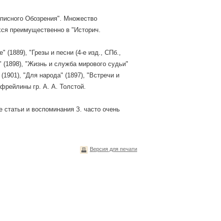
вописного Обозрения". Множество
ихся преимущественно в "Историч.
 (1889), "Грезы и песни (4-е изд., СПб.,
а" (1898), "Жизнь и служба мирового судьи"
 (1901), "Для народа" (1897), "Встречи и
 фрейлины гр. А. А. Толстой.
е статьи и воспоминания З. часто очень
Версия для печати