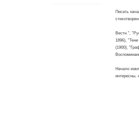
Писать нача
стихотворен
Вестн.", "Ру
1896), "Тени
(1900), "Гра
Воспоминани
Начало извл
интересны, н