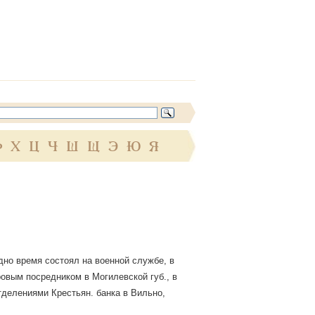
Ф
Х
Ц
Ч
Ш
Щ
Э
Ю
Я
одно время состоял на военной службе, в
ровым посредником в Могилевской губ., в
 отделениями Крестьян. банка в Вильно,