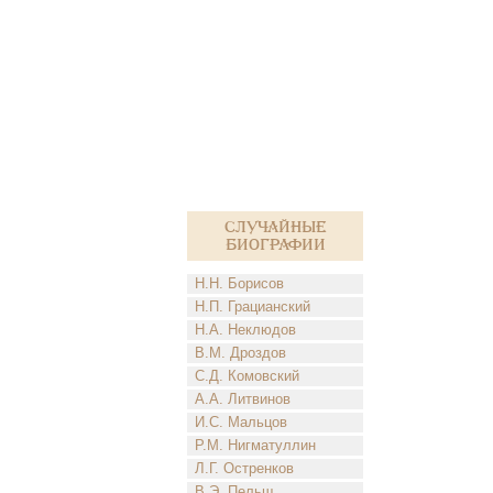
Случайные
биографии
Н.Н. Борисов
Н.П. Грацианский
Н.А. Неклюдов
В.М. Дроздов
С.Д. Комовский
А.А. Литвинов
И.С. Мальцов
Р.М. Нигматуллин
Л.Г. Остренков
В.Э. Пельш