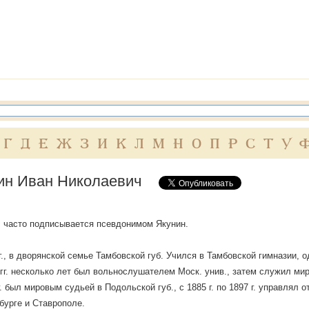
Г
Д
Е
Ж
З
И
К
Л
М
Н
О
П
Р
С
Т
У
ин Иван Николаевич
 часто подписывается псевдонимом Якунин.
 г., в дворянской семье Тамбовской губ. Учился в Тамбовской гимназии, 
 гг. несколько лет был вольнослушателем Моск. унив., затем служил ми
г. был мировым судьей в Подольской губ., с 1885 г. по 1897 г. управлял
бурге и Ставрополе.