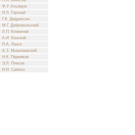
Ф.У. Альбаум
Я.Л. Горский
Г.К. Дидрихсон
М.Г. Добровольский
Л.П. Клиничев
А.И. Конский
П.А. Ланге
А.З. Мышлаевский
Н.К. Пермяков
Э.Л. Плеске
И.И. Сабило