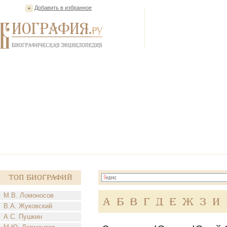
Добавить в избранное
Топ Биографий
М.В. Ломоносов
А
Б
В
Г
Д
Е
Ж
З
И
В.А. Жуковский
А.С. Пушкин