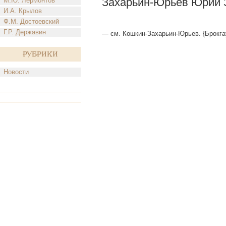
Захарьин-Юрьев Юрий 
М.Ю. Лермонтов
И.А. Крылов
Ф.М. Достоевский
Г.Р. Державин
— см. Кошкин-Захарьин-Юрьев. {Брокга
Рубрики
Новости