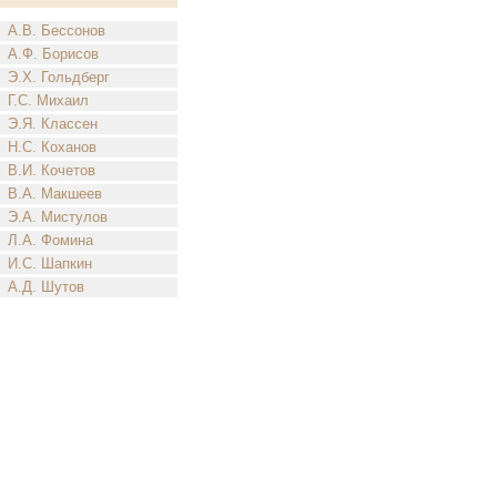
А.В. Бессонов
А.Ф. Борисов
Э.Х. Гольдберг
Г.С. Михаил
Э.Я. Классен
Н.С. Коханов
В.И. Кочетов
В.А. Макшеев
Э.А. Мистулов
Л.А. Фомина
И.С. Шапкин
А.Д. Шутов