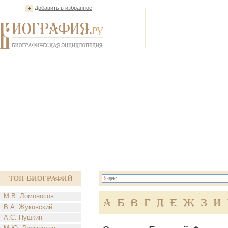
Добавить в избранное
Топ Биографий
М.В. Ломоносов
А
Б
В
Г
Д
Е
Ж
З
И
В.А. Жуковский
А.С. Пушкин