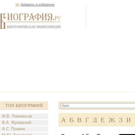
Добавить в избранное
Топ Биографий
М.В. Ломоносов
А
Б
В
Г
Д
Е
Ж
З
И
В.А. Жуковский
А.С. Пушкин