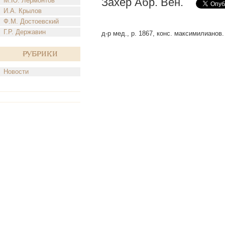
Захер Абр. Вен.
М.Ю. Лермонтов
И.А. Крылов
Ф.М. Достоевский
Г.Р. Державин
д-р мед., р. 1867, конс. максимилианов.
Рубрики
Новости