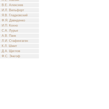
В.Е. Алексеев
И.Л. Вильфорт
Я.В. Гладковский
Ф.Я. Давиденко
И.П. Кохно
С.А. Лурье
А.В. Панк
Л.И. Стафенгаген
К.Л. Шмит
Д.А. Щеглов
Ф.С. Энкгоф