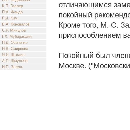
отличающимся заме
К.П. Галлер
П.А. Жандр
покойный рекомендо
Г.Ы. Ким
Кроме того, М. С. З
Б.А. Коновалов
С.Р. Минцлов
приспособлением ва
Г.Х. Мубаракшин
П.Д. Осипенко
Н.В. Смирнова
Покойный был член
Я.Я. Штелин
А.П. Шмульян
Москве. ("Московски
И.П. Энгель