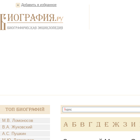
Добавить в избранное
Топ Биографий
М.В. Ломоносов
А
Б
В
Г
Д
Е
Ж
З
И
В.А. Жуковский
А.С. Пушкин