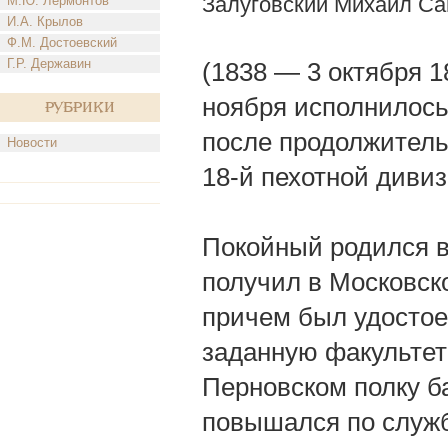
Залуговский Михаил С
М.Ю. Лермонтов
И.А. Крылов
Ф.М. Достоевский
Г.Р. Державин
(1838 — 3 октября 1
ноября исполнилось
Рубрики
после продолжитель
Новости
18-й пехотной дивиз
Покойный родился в
получил в Московск
причем был удостое
заданную факультет
Перновском полку б
повышался по служб