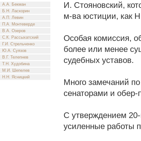
И. Стояновский, кот
А.А. Бекман
Б.Н. Ласкорин
м-ва юстиции, как Н
А.П. Левин
П.А. Монтеверде
В.А. Озеров
Особая комиссия, о
С.К. Рассыхатский
Г.И. Стрельченко
более или менее су
Ю.А. Суязов
В.Г. Телепнев
судебных уставов.
Т.Н. Худобина
М.И. Шепелев
Н.Н. Ясницкий
Много замечаний по
сенаторами и обер-
С утверждением 20-г
усиленные работы п