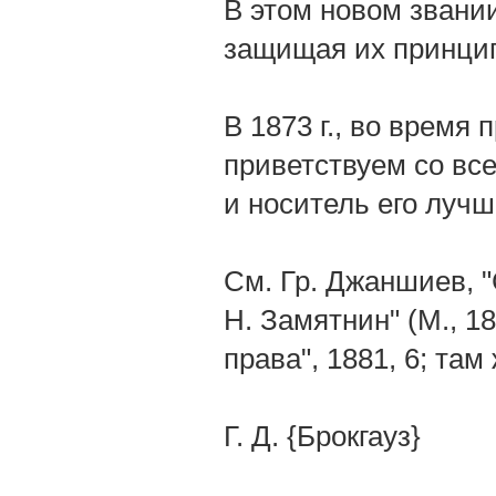
В этом новом звани
защищая их принцип
В 1873 г., во время
приветствуем со все
и носитель его луч
См. Гр. Джаншиев, 
Н. Замятнин" (М., 18
права", 1881, 6; там 
Г. Д. {Брокгауз}