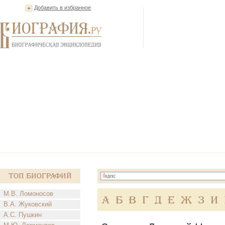
Добавить в избранное
Топ Биографий
М.В. Ломоносов
А
Б
В
Г
Д
Е
Ж
З
И
В.А. Жуковский
А.С. Пушкин