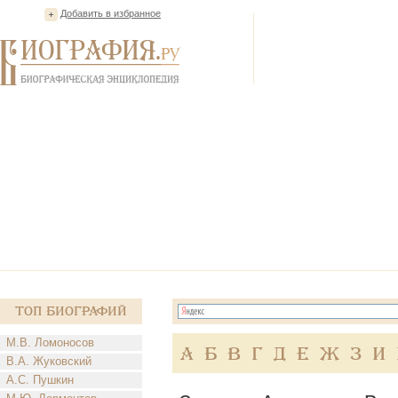
Добавить в избранное
Топ Биографий
М.В. Ломоносов
А
Б
В
Г
Д
Е
Ж
З
И
В.А. Жуковский
А.С. Пушкин