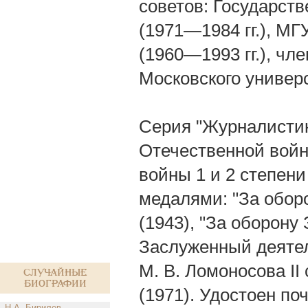
советов: Государст
(1971—1984 гг.), МГ
(1960—1993 гг.), чл
Московского универ
Серия "Журналистика
Отечественной войн
войны 1 и 2 степени 
медалями: "За оборо
(1943), "За оборону 
Заслуженный деятел
М. В. Ломоносова II
Случайные
биографии
(1971). Удостоен п
Н.А. Бирилев