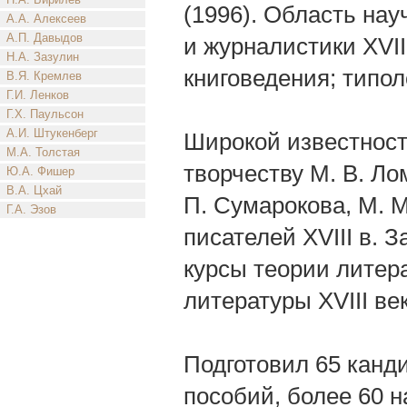
(1996). Область нау
А.А. Алексеев
А.П. Давыдов
и журналистики XVII
Н.А. Зазулин
книговедения; типол
В.Я. Кремлев
Г.И. Ленков
Г.Х. Паульсон
А.И. Штукенберг
Широкой известност
М.А. Толстая
творчеству М. В. Лом
Ю.А. Фишер
В.А. Цхай
П. Сумарокова, М. М
Г.А. Эзов
писателей XVIII в. 
курсы теории литер
литературы XVIII ве
Подготовил 65 канд
пособий, более 60 н