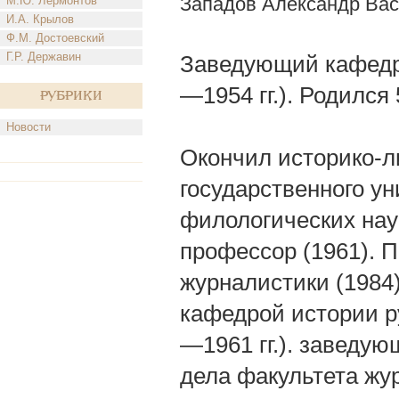
Западов Александр Ва
М.Ю. Лермонтов
И.А. Крылов
Ф.М. Достоевский
Г.Р. Державин
Заведующий кафедр
—1954 гг.). Родился
Рубрики
Новости
Окончил историко-л
государственного ун
филологических наук
профессор (1961). 
журналистики (1984
кафедрой истории р
—1961 гг.). заведу
дела факультета жу