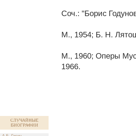
Соч.: "Борис Годунов
М., 1954; Б. Н. Лят
М., 1960; Оперы Мус
1966.
Случайные
биографии
А.Б. Гисин