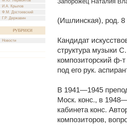
Запорожец Наталия Вл
М.Ю. Лермонтов
И.А. Крылов
Ф.М. Достоевский
Г.Р. Державин
(Ишлинская), род. 8 
Рубрики
Кандидат искусство
Новости
структура музыки С.
композиторский ф-т 
под его рук. аспиран
В 1941—1945 препод
Моск. конс., в 1948
кабинета конс. Автор
композиторов, вопро