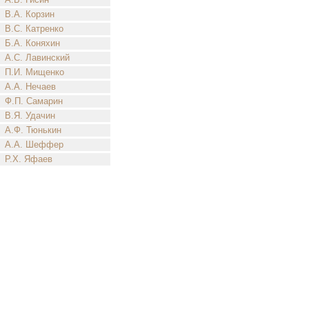
В.А. Корзин
В.С. Катренко
Б.А. Коняхин
А.С. Лавинский
П.И. Мищенко
А.А. Нечаев
Ф.П. Самарин
В.Я. Удачин
А.Ф. Тюнькин
А.А. Шеффер
Р.Х. Яфаев