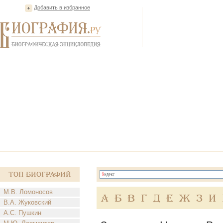
Добавить в избранное
Топ Биографий
М.В. Ломоносов
А
Б
В
Г
Д
Е
Ж
З
И
В.А. Жуковский
А.С. Пушкин