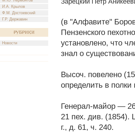
Зарецкий Петр Аникеев
М.Ю. Лермонтов
И.А. Крылов
Ф.М. Достоевский
Г.Р. Державин
(в "Алфавите" Боро
Пензенского пехотн
Рубрики
установлено, что ч
Новости
знал о существован
Высоч. повелено (15
определить в полки в
Генерал-майор — 26
21 пех. див. (1854). 
г., д. 61, ч. 240.