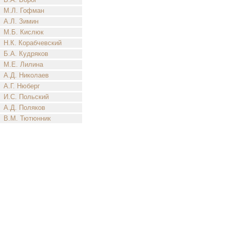
М.Л. Гофман
А.Л. Зимин
М.Б. Кислюк
Н.К. Корабчевский
Б.А. Кудряков
М.Е. Лилина
А.Д. Николаев
А.Г. Нюберг
И.С. Польский
А.Д. Поляков
В.М. Тютюнник