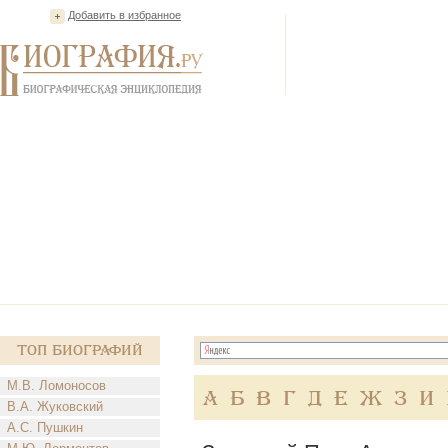
Добавить в избранное
Топ Биографий
М.В. Ломоносов
А
Б
В
Г
Д
Е
Ж
З
И
В.А. Жуковский
А.С. Пушкин