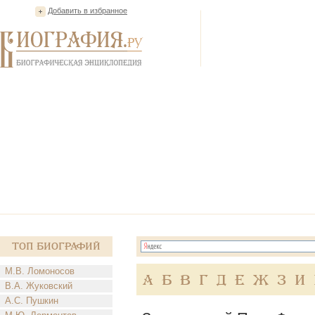
Добавить в избранное
Топ Биографий
М.В. Ломоносов
А
Б
В
Г
Д
Е
Ж
З
И
В.А. Жуковский
А.С. Пушкин