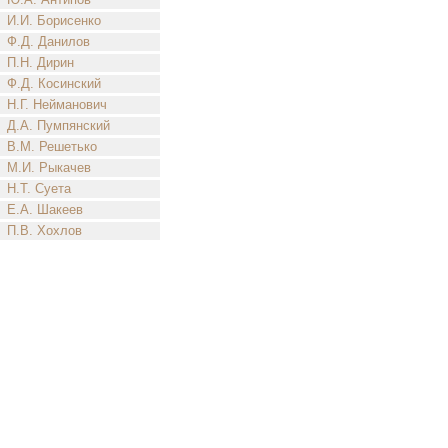
И.И. Борисенко
Ф.Д. Данилов
П.Н. Дирин
Ф.Д. Косинский
Н.Г. Нейманович
Д.А. Пумпянский
В.М. Решетько
М.И. Рыкачев
Н.Т. Суета
Е.А. Шакеев
П.В. Хохлов