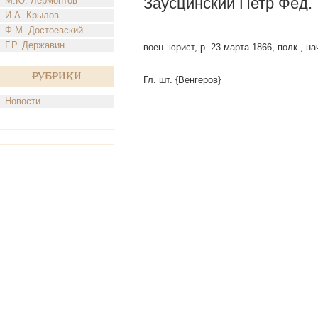
Заусцинский Петр Фед.
М.Ю. Лермонтов
И.А. Крылов
Ф.М. Достоевский
Г.Р. Державин
воен. юрист, р. 23 марта 1866, полк., на
Рубрики
Гл. шт. {Венгеров}
Новости