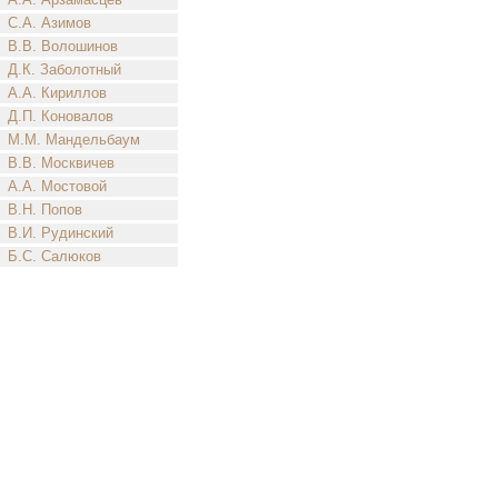
С.А. Азимов
В.В. Волошинов
Д.К. Заболотный
А.А. Кириллов
Д.П. Коновалов
М.М. Мандельбаум
В.В. Москвичев
А.А. Мостовой
В.Н. Попов
В.И. Рудинский
Б.С. Салюков