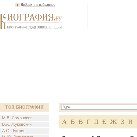
Добавить в избранное
Топ Биографий
М.В. Ломоносов
А
Б
В
Г
Д
Е
Ж
З
И
В.А. Жуковский
А.С. Пушкин