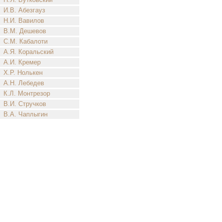
И.В. Абезгауз
Н.И. Вавилов
В.М. Дешевов
С.М. Кабалоти
А.Я. Коральский
А.И. Кремер
Х.Р. Нолькен
А.Н. Лебедев
К.Л. Монтрезор
В.И. Стручков
В.А. Чаплыгин