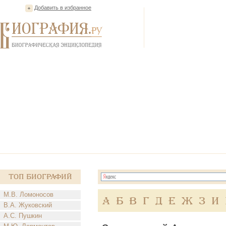
Добавить в избранное
Топ Биографий
М.В. Ломоносов
А
Б
В
Г
Д
Е
Ж
З
И
В.А. Жуковский
А.С. Пушкин