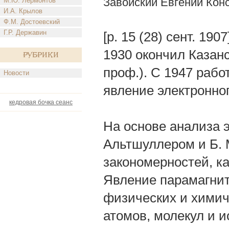
Завойский Евгений Кон
М.Ю. Лермонтов
И.А. Крылов
Ф.М. Достоевский
Г.Р. Державин
[р. 15 (28) сент. 19
1930 окончил Казанс
Рубрики
проф.). С 1947 раб
Новости
явление электронног
кедровая бочка сеанс
На основе анализа э
Альтшуллером и Б. 
закономерностей, 
Явление парамагнит
физических и химич
атомов, молекул и 