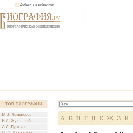
Добавить в избранное
Топ Биографий
М.В. Ломоносов
А
Б
В
Г
Д
Е
Ж
З
И
В.А. Жуковский
А.С. Пушкин