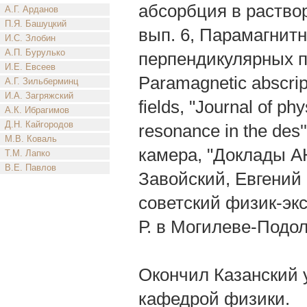
абсорбция в раствор
А.Г. Арданов
П.Я. Башуцкий
вып. 6, Парамагнитн
И.С. Злобин
А.П. Бурулько
перпендикулярных по
И.Е. Евсеев
Paramagnetic abscript
А.Г. Зильберминц
И.А. Загряжский
fields, "Journal of p
А.К. Ибрагимов
Д.Н. Кайгородов
resonance in the de
М.В. Коваль
камера, "Доклады АН 
Т.М. Лапко
В.Е. Павлов
Завойский, Евгений
советский физик-экс
Р. в Могилеве-Подо
Окончил Казанский у
кафедрой физики.