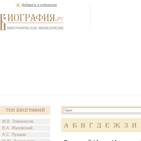
Добавить в избранное
Топ Биографий
М.В. Ломоносов
А
Б
В
Г
Д
Е
Ж
З
И
В.А. Жуковский
А.С. Пушкин