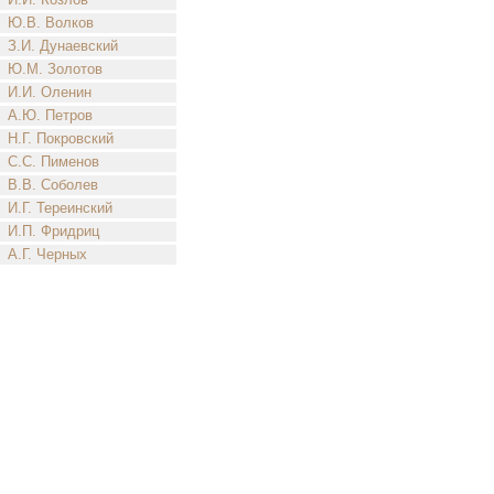
Ю.В. Волков
З.И. Дунаевский
Ю.М. Золотов
И.И. Оленин
А.Ю. Петров
Н.Г. Покровский
С.С. Пименов
В.В. Соболев
И.Г. Тереинский
И.П. Фридриц
А.Г. Черных