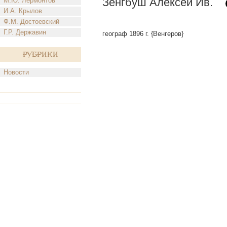
Зенгбуш Алексей Ив.
М.Ю. Лермонтов
И.А. Крылов
Ф.М. Достоевский
Г.Р. Державин
географ 1896 г. {Венгеров}
Рубрики
Новости