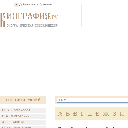
Добавить в избранное
Топ Биографий
М.В. Ломоносов
А
Б
В
Г
Д
Е
Ж
З
И
В.А. Жуковский
А.С. Пушкин