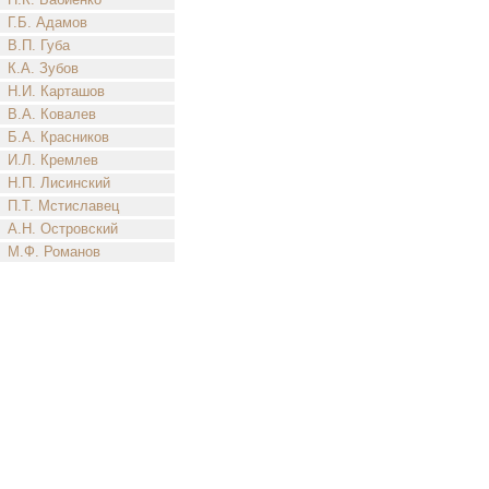
Г.Б. Адамов
В.П. Губа
К.А. Зубов
Н.И. Карташов
В.А. Ковалев
Б.А. Красников
И.Л. Кремлев
Н.П. Лисинский
П.Т. Мстиславец
А.Н. Островский
М.Ф. Романов