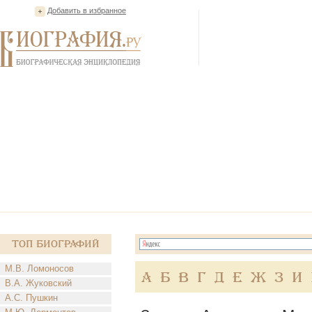
Добавить в избранное
Топ Биографий
М.В. Ломоносов
А
Б
В
Г
Д
Е
Ж
З
И
В.А. Жуковский
А.С. Пушкин