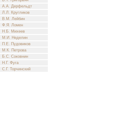
А.А. Дерфельдт
Л.Л. Кругликов
В.М. Лейбин
Ф.Я. Ломен
Н.Б. Михеев
М.И. Неделин
П.Е. Пудовиков
М.К. Петрова
Б.С. Соковнин
Н.Г. Фуга
С.Г. Торчинский