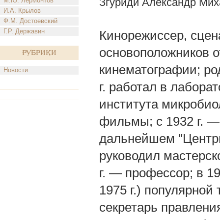
Згуриди Александр Мих
М.Ю. Лермонтов
И.А. Крылов
Ф.М. Достоевский
Г.Р. Державин
Кинорежиссер, сцен
основоположников о
Рубрики
кинематографии; род
Новости
г. работал в лабора
института микробио
фильмы; с 1932 г. 
дальнейшем "Центрн
руководил мастерско
г. — профессор; в 1
1975 г.) популярной
секретарь правлени