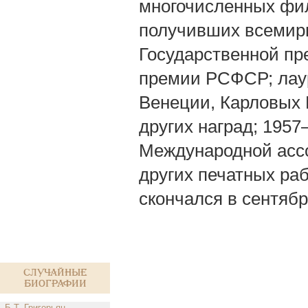
многочисленных фил
получивших всемирн
Государственной п
премии РСФСР; лау
Венеции, Карловых 
других наград; 195
Международной ассо
других печатных ра
скончался в сентябре
Случайные
биографии
Б.Т. Григорьян