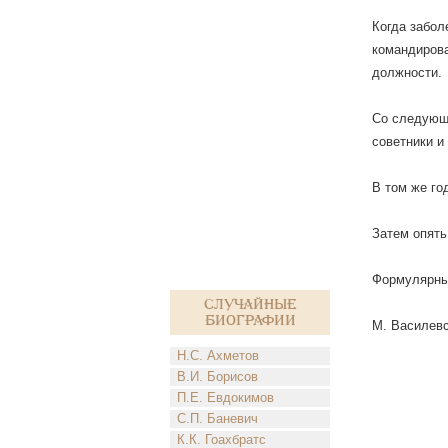
Когда забол
командирова
должности.
Со следующе
советники и
В том же го
Затем опять
Формулярны
Случайные
биографии
М. Василевс
Н.С. Ахметов
В.И. Борисов
П.Е. Евдокимов
С.П. Баневич
К.К. Гоахбратс