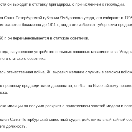
устя он выходит в отставку бригадиром, с причислением к герольдии.
а Санкт-Петербургской губернии Ямбургского уезда, его избирают в 179
 им остается бессменно до 1811 г., когда его избирают губернским предв
98 г. он переименовывается в статские советники.
 года, за успешное устройство сельских запасных магазинов и за "бездо
ного статского советника.
ась отечественная война, Ж. выразил желание служить в земском войск
по-прежнему предводителем дворянства, он был по Высочайшему повел
йска.
ска милиции он получил рескрипт с приложением золотой медали и поз
аболел Санкт-Петербургский совестный судья, действительный тайный со
его должность.