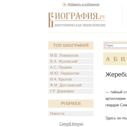
Добавить в избранное
Топ Биографий
М.В. Ломоносов
А
Б
В
В.А. Жуковский
А.С. Пушкин
Жеребц
М.Ю. Лермонтов
И.А. Крылов
Ф.М. Достоевский
Г.Р. Державин
— тайный со
артиллерии 
Рубрики
гвардии Сем
Новости
Здесь он по
Сергей Корзун