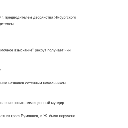
8 г. предводителем дворянства Ямбургского
одителем.
имочное взыскание" рекрут получает чин
е.
ению назначен сотенным начальником
воление носить милиционный мундир.
ветник граф Румянцев, и Ж. было поручено