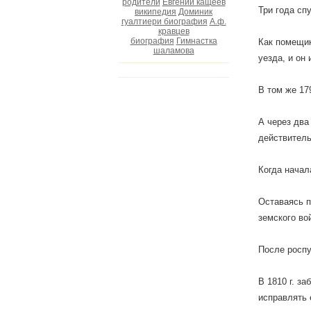
родители
Евгений кащеев
Три года сп
википедия
Доминик
гуалтиери биография
А.ф.
кравцев
биография
Гимнастка
Как помещик
шаламова
уезда, и он
В том же 17
А через два
действитель
Когда начал
Оставаясь 
земского во
После роспу
В 1810 г. з
исправлять 