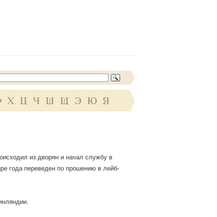
Ф
Х
Ц
Ч
Ш
Щ
Э
Ю
Я
происходил из дворян и начал службу в
ыре года переведен по прошению в лейб-
Финляндии.