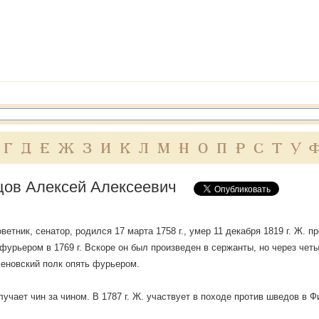
Г
Д
Е
Ж
З
И
К
Л
М
Н
О
П
Р
С
Т
У
ов Алексей Алексеевич
ветник, сенатор, родился 17 марта 1758 г., умер 11 декабря 1819 г. Ж. 
фурьером в 1769 г. Вскоре он был произведен в сержанты, но через чет
еновский полк опять фурьером.
лучает чин за чином. В 1787 г. Ж. участвует в походе против шведов в 