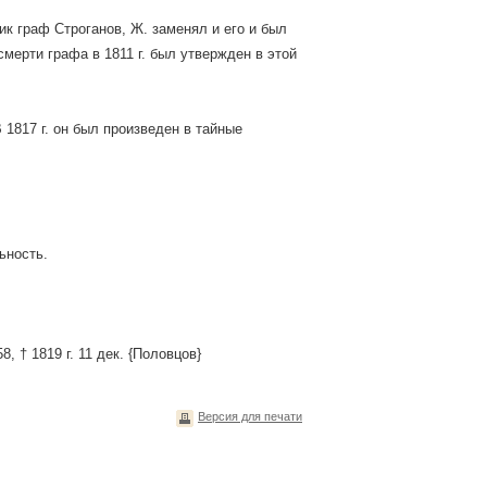
к граф Строганов, Ж. заменял и его и был
смерти графа в 1811 г. был утвержден в этой
 1817 г. он был произведен в тайные
ьность.
 † 1819 г. 11 дек. {Половцов}
Версия для печати