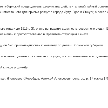
ел губернский предводитель дворянства, действительный тайный советни
н вместо него для приема рекрут в города Лугу, Гдов и Ямбург, а после 
го года и до 1815 г. Ж. опять исправлял должность совестного судьи. В
 назначен к присутствованию в Правительствующем Сенате.
ду он был прикомандирован к комитету по делам Волынской губернии.
 исправлял должность совестного судьи, и этим закончилась его деятел
й список о службе.
кая. {Половцов} Жеребцов, Алексей Алексеевич сенатор; р. 17 марта 1758,