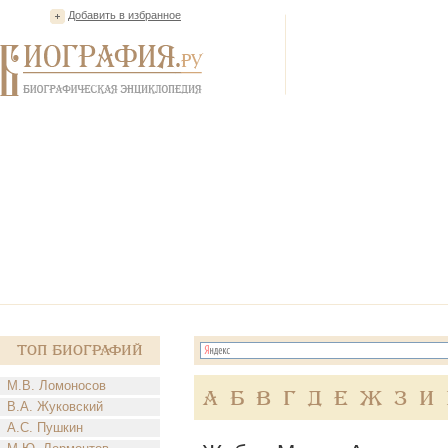
Добавить в избранное
Топ Биографий
М.В. Ломоносов
А
Б
В
Г
Д
Е
Ж
З
И
В.А. Жуковский
А.С. Пушкин