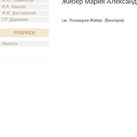
Жибер Мария Александ
М.Ю. Лермонтов
И.А. Крылов
Ф.М. Достоевский
Г.Р. Державин
см. Лохвицкая-Жибер. {Венгеров}
Рубрики
Новости