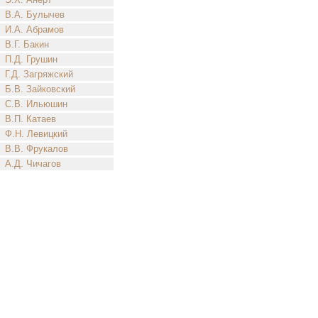
В.А. Булычев
И.А. Абрамов
В.Г. Бакин
П.Д. Грушин
Г.Д. Загряжский
Б.В. Зайковский
С.В. Ильюшин
В.П. Катаев
Ф.Н. Левицкий
В.В. Фрукалов
А.Д. Чичагов