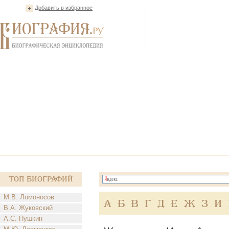
Добавить в избранное
Топ Биографий
М.В. Ломоносов
А
Б
В
Г
Д
Е
Ж
З
И
В.А. Жуковский
А.С. Пушкин