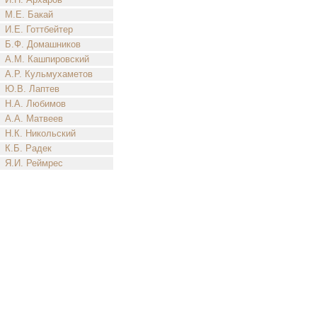
М.Е. Бакай
И.Е. Готтбейтер
Б.Ф. Домашников
А.М. Кашпировский
А.Р. Кульмухаметов
Ю.В. Лаптев
Н.А. Любимов
А.А. Матвеев
Н.К. Никольский
К.Б. Радек
Я.И. Реймрес