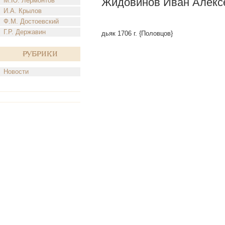
Жидовинов Иван Алекс
М.Ю. Лермонтов
И.А. Крылов
Ф.М. Достоевский
Г.Р. Державин
дьяк 1706 г. {Половцов}
Рубрики
Новости