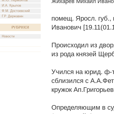
Жихарев Михаил Ивано
М.Ю. Лермонтов
И.А. Крылов
Ф.М. Достоевский
Г.Р. Державин
помещ. Яросл. губ.,
Иванович [19.11(01.
Рубрики
Новости
Происходил из двор
из рода князей Щер
Учился на юрид. ф-т
сблизился с А.А.Фе
кружок Ап.Григорьев
Определяющим в суд