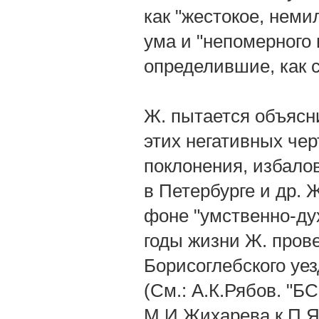
как "жестокое, неми
ума и "непомерного 
определившие, как с
Ж. пытается объясн
этих негативных че
поклонения, избало
в Петербурге и др. 
фоне "умственно-дух
годы жизни Ж. пров
Борисоглебского уез
(См.: А.К.Рябов. "Б
М.И.Жихарева к П.Я