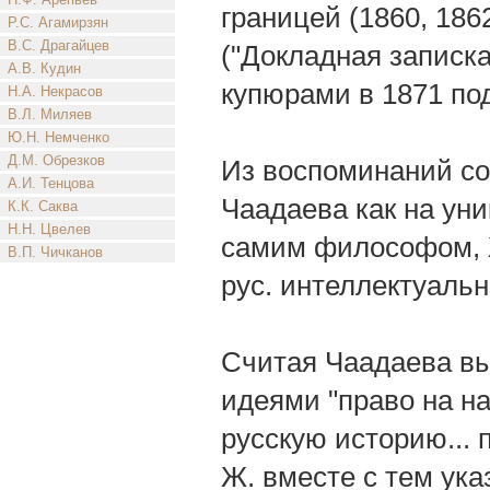
границей (1860, 18
Р.С. Агамирзян
В.С. Драгайцев
("Докладная записка
А.В. Кудин
купюрами в 1871 по
Н.А. Некрасов
В.Л. Миляев
Ю.Н. Немченко
Д.М. Обрезков
Из воспоминаний с
А.И. Тенцова
Чаадаева как на уни
К.К. Саква
Н.Н. Цвелев
самим философом, Ж
В.П. Чичканов
рус. интеллектуальн
Считая Чаадаева в
идеями "право на на
русскую историю... 
Ж. вместе с тем ука