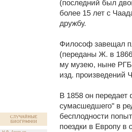
(последний был дво
более 15 лет с Чаад
дружбу.
Философ завещал пл
(переданы Ж. в 1866
му музею, ныне РГБ
изд. произведений 
В 1858 он передает 
сумасшедшего" в ре
бесплодности попыт
Случайные
биографии
поездки в Европу в 
Н.Ф. Арепьев