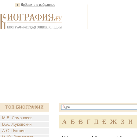
Добавить в избранное
Топ Биографий
М.В. Ломоносов
А
Б
В
Г
Д
Е
Ж
З
И
В.А. Жуковский
А.С. Пушкин