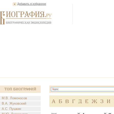
Добавить в избранное
Топ Биографий
М.В. Ломоносов
А
Б
В
Г
Д
Е
Ж
З
И
В.А. Жуковский
А.С. Пушкин