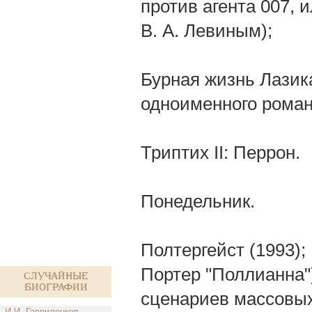
против агента 007, 
В. А. Левиным);
Бурная жизнь Лазик
одноименного романа
Триптих II: Перрон.
Понедельник.
Полтергейст (1993);
Портер "Поллианна")
Случайные
биографии
сценариев массовых
И.И. Гавриленков