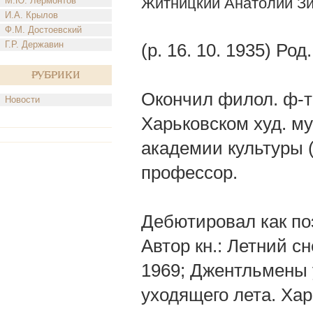
Житницкий Анатолий З
М.Ю. Лермонтов
И.А. Крылов
Ф.М. Достоевский
Г.Р. Державин
(р. 16. 10. 1935) Ро
Рубрики
Окончил филол. ф-т 
Новости
Харьковском худ. м
академии культуры (
профессор.
Дебютировал как поэ
Автор кн.: Летний сн
1969; Джентльмены у
уходящего лета. Ха