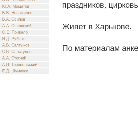
праздников, цирковы
Ю.А. Маматов
В.В. Новожилов
В.А. Осипов
Живет в Харькове.
А.А. Оссовский
О.Е. Привало
И.Д. Рубчак
А.В. Салтыков
По материалам анке
С.В. Сластунов
А.А. Стогний
А.Н. Троепольский
Е.Д. Шумаков