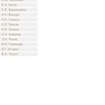
Е.А. Каган
Е.В. Ваншенкина
И.Х. Вильде
Н.А. Гезехус
А.П. Грачов
Б.В. Громов
С.А. Ковалев
Э.Н. Ренов
В.И. Румянцев
И.Г. Штарке
В.А. Чечотт