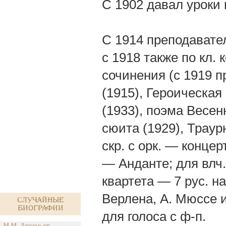
С 1902 давал уроки 
С 1914 преподавател
с 1918 также по кл. 
сочинения (с 1919 п
(1915), Героическа
(1933), поэма Весен
сюита (1929), Траур
скр. с оpк. — концерт
— Анданте; для влч.
квартета — 7 рус. н
Верлена, А. Мюссе и 
Случайные
биографии
для голоса с ф-п.
М.М. Арсеньев