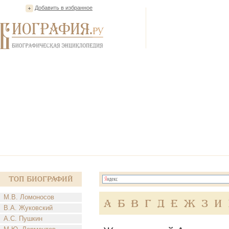
Добавить в избранное
Топ Биографий
М.В. Ломоносов
А
Б
В
Г
Д
Е
Ж
З
И
В.А. Жуковский
А.С. Пушкин