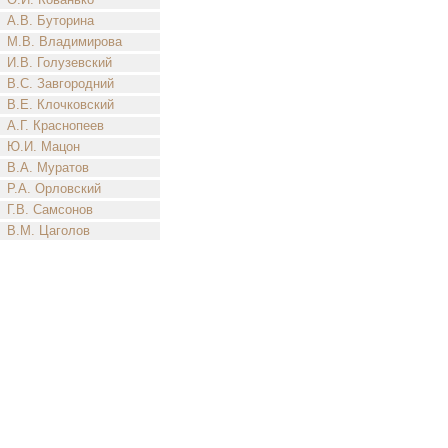
А.В. Буторина
М.В. Владимирова
И.В. Голузевский
В.С. Завгородний
В.Е. Клочковский
А.Г. Краснопеев
Ю.И. Мацон
В.А. Муратов
Р.А. Орловский
Г.В. Самсонов
В.М. Цаголов