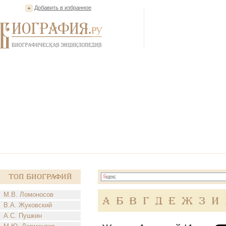
Добавить в избранное
Топ Биографий
М.В. Ломоносов
А
Б
В
Г
Д
Е
Ж
З
И
В.А. Жуковский
А.С. Пушкин