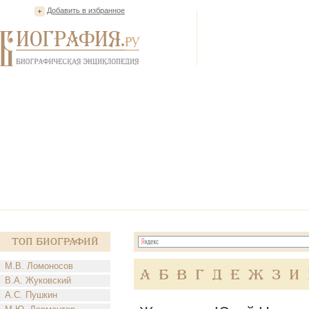
Добавить в избранное
Топ Биографий
М.В. Ломоносов
А
Б
В
Г
Д
Е
Ж
З
И
В.А. Жуковский
А.С. Пушкин