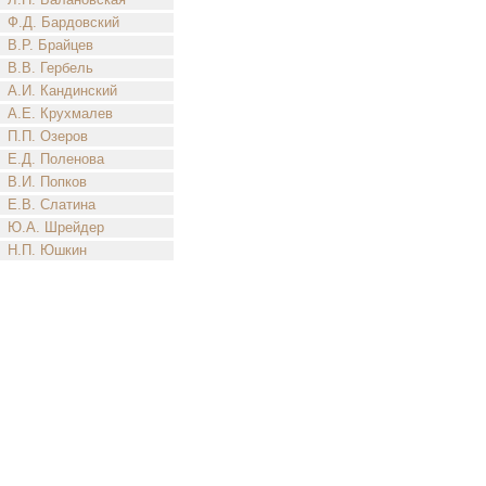
Ф.Д. Бардовский
В.Р. Брайцев
В.В. Гербель
А.И. Кандинский
А.Е. Крухмалев
П.П. Озеров
Е.Д. Поленова
В.И. Попков
Е.В. Слатина
Ю.А. Шрейдер
Н.П. Юшкин