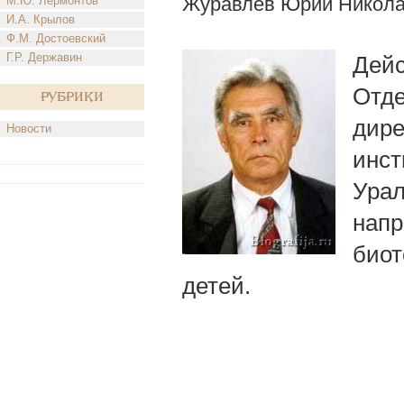
Журавлев Юрий Никола
М.Ю. Лермонтов
И.А. Крылов
Ф.М. Достоевский
Г.Р. Державин
Дейс
Отде
Рубрики
дире
Новости
инст
Урал
напр
биот
детей.