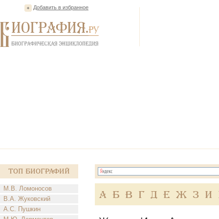
Добавить в избранное
Топ Биографий
М.В. Ломоносов
А
Б
В
Г
Д
Е
Ж
З
И
В.А. Жуковский
А.С. Пушкин