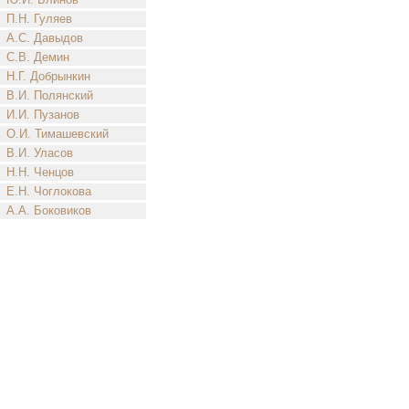
П.Н. Гуляев
А.С. Давыдов
С.В. Демин
Н.Г. Добрынкин
В.И. Полянский
И.И. Пузанов
О.И. Тимашевский
В.И. Уласов
Н.Н. Ченцов
Е.Н. Чоглокова
А.А. Боковиков