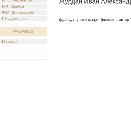
Журдан Иван Александ
М.Ю. Лермонтов
И.А. Крылов
Ф.М. Достоевский
Г.Р. Державин
француз. учитель при Николае I, автор "
Рубрики
Новости