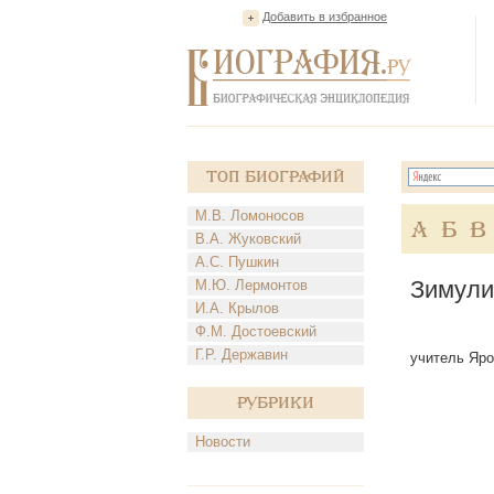
Добавить в избранное
Топ Биографий
М.В. Ломоносов
А
Б
В
В.А. Жуковский
А.С. Пушкин
Зимули
М.Ю. Лермонтов
И.А. Крылов
Ф.М. Достоевский
Г.Р. Державин
учитель Яро
Рубрики
Новости