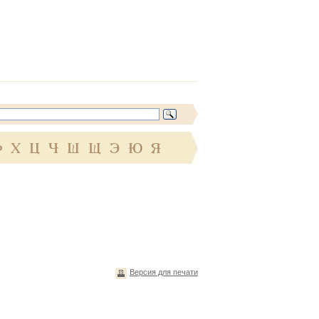
Ф
Х
Ц
Ч
Ш
Щ
Э
Ю
Я
Версия для печати