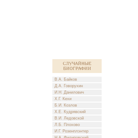
Случайные
биографии
В.А. Байков
Д.А. Говорухин
И.Н. Данилович
Х.Г. Кехи
Б.И. Козлов
Х.Е. Кудрявский
В.И. Ледовской
Л.Б. Плохово
И.Г. Розенплэнтер
Н.А. Филиповский