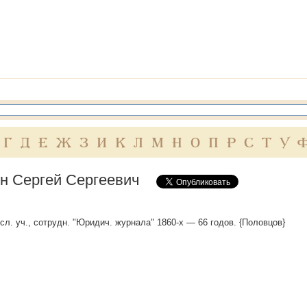
Г
Д
Е
Ж
З
И
К
Л
М
Н
О
П
Р
С
Т
У
н Сергей Сергеевич
сл. уч., сотрудн. "Юридич. журнала" 1860-х — 66 годов. {Половцов}